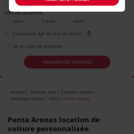
TYPE DE LOCATION
Loisir
Travail
Autre
Conducteur âgé de plus de 25 ans
J’ai un code de réduction
TROUVER DES VOITURES
Accueil
Services Avis
Location Voiture
Amérique Latine
Chili
Punta Arenas
Punta Arenas location de
voiture personnalisée