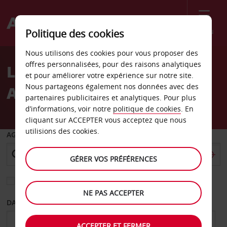
Menu
Politique des cookies
Welcome
Nous utilisons des cookies pour vous proposer des
to
offres personnalisées, pour des raisons analytiques
Location de voiture Punta
Avis
et pour améliorer votre expérience sur notre site.
Nous partageons également nos données avec des
Arenas
partenaires publicitaires et analytiques. Pour plus
d’informations, voir notre
politique de cookies
. En
cliquant sur ACCEPTER vous acceptez que nous
utilisions des cookies.
AGENCE DE DÉPART
GÉRER VOS PRÉFÉRENCES
Sélectionnez une autre agence de retour
NE PAS ACCEPTER
DATE DE DÉPART
DATE DE RETOUR
ACCEPTER ET FERMER