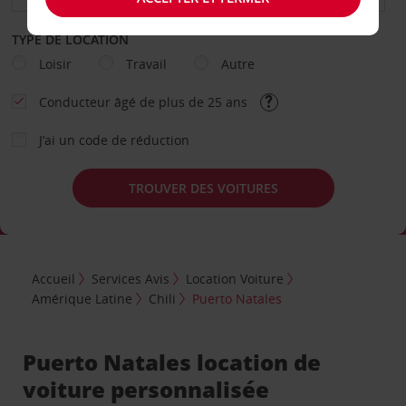
TYPE DE LOCATION
Loisir
Travail
Autre
Conducteur âgé de plus de 25 ans
J’ai un code de réduction
TROUVER DES VOITURES
Accueil
Services Avis
Location Voiture
Amérique Latine
Chili
Puerto Natales
Puerto Natales location de
voiture personnalisée