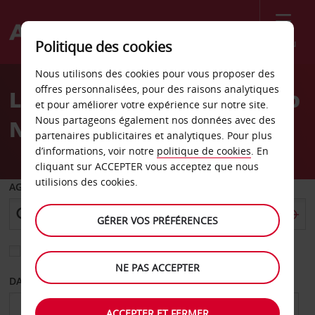
Menu
Politique des cookies
Welcome
Nous utilisons des cookies pour vous proposer des
to
offres personnalisées, pour des raisons analytiques
Location de voiture Puerto
Avis
et pour améliorer votre expérience sur notre site.
Nous partageons également nos données avec des
Natales
partenaires publicitaires et analytiques. Pour plus
d’informations, voir notre
politique de cookies
. En
cliquant sur ACCEPTER vous acceptez que nous
utilisions des cookies.
AGENCE DE DÉPART
GÉRER VOS PRÉFÉRENCES
Sélectionnez une autre agence de retour
NE PAS ACCEPTER
DATE DE DÉPART
DATE DE RETOUR
ACCEPTER ET FERMER