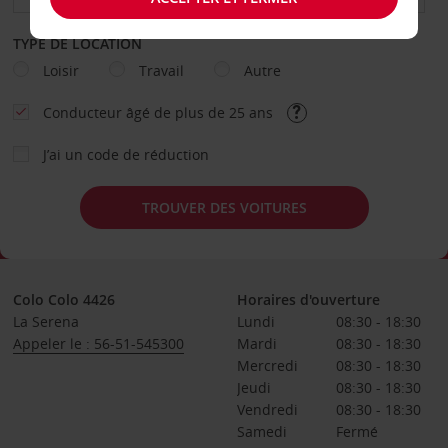
TYPE DE LOCATION
Loisir
Travail
Autre
Conducteur âgé de plus de 25 ans
J’ai un code de réduction
TROUVER DES VOITURES
Colo Colo 4426
Horaires d'ouverture
La Serena
Lundi
08:30 - 18:30
Appeler le : 56-51-545300
Mardi
08:30 - 18:30
Mercredi
08:30 - 18:30
Jeudi
08:30 - 18:30
Vendredi
08:30 - 18:30
Samedi
Fermé