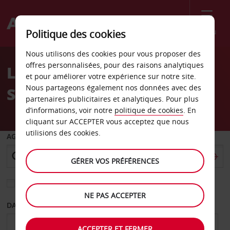
Menu
Politique des cookies
Welcome
Nous utilisons des cookies pour vous proposer des
to
offres personnalisées, pour des raisons analytiques
Location de voiture La
Avis
et pour améliorer votre expérience sur notre site.
Nous partageons également nos données avec des
Serena
partenaires publicitaires et analytiques. Pour plus
d’informations, voir notre
politique de cookies
. En
cliquant sur ACCEPTER vous acceptez que nous
utilisions des cookies.
AGENCE DE DÉPART
GÉRER VOS PRÉFÉRENCES
Sélectionnez une autre agence de retour
NE PAS ACCEPTER
DATE DE DÉPART
DATE DE RETOUR
ACCEPTER ET FERMER