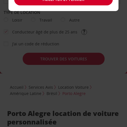
TYPE DE LOCATION
Loisir
Travail
Autre
Conducteur âgé de plus de 25 ans
J’ai un code de réduction
TROUVER DES VOITURES
Accueil
Services Avis
Location Voiture
Amérique Latine
Brésil
Porto Alegre
Porto Alegre location de voiture
personnalisée