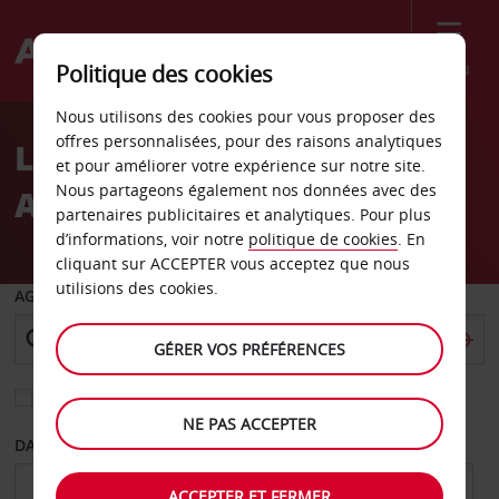
Menu
Politique des cookies
Welcome
Nous utilisons des cookies pour vous proposer des
to
offres personnalisées, pour des raisons analytiques
Location de voiture Porto
Avis
et pour améliorer votre expérience sur notre site.
Nous partageons également nos données avec des
Alegre
partenaires publicitaires et analytiques. Pour plus
d’informations, voir notre
politique de cookies
. En
cliquant sur ACCEPTER vous acceptez que nous
utilisions des cookies.
AGENCE DE DÉPART
GÉRER VOS PRÉFÉRENCES
Sélectionnez une autre agence de retour
NE PAS ACCEPTER
DATE DE DÉPART
DATE DE RETOUR
ACCEPTER ET FERMER