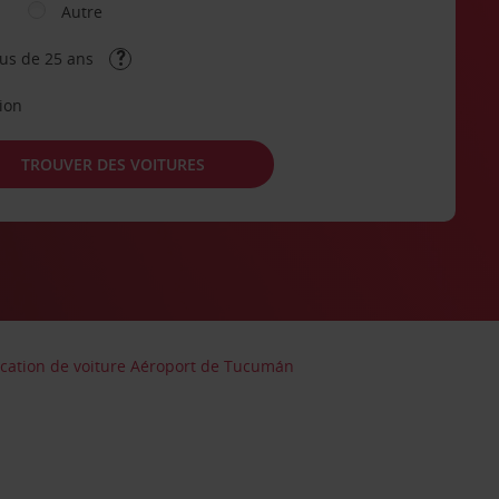
Autre
lus de 25 ans
tion
TROUVER DES VOITURES
cation de voiture Aéroport de Tucumán