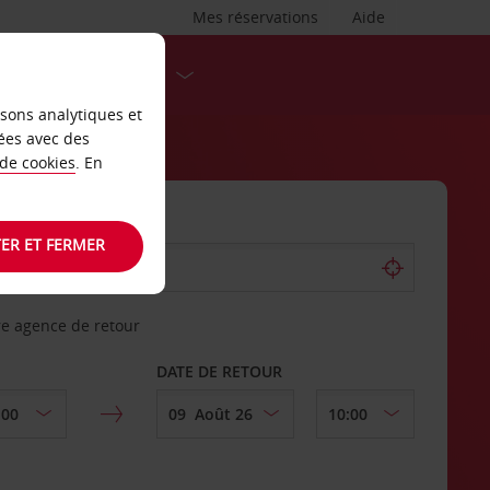
Mes réservations
Aide
DESTINATIONS
isons analytiques et
ées avec des
 de cookies
. En
ER ET FERMER
re agence de retour
DATE DE RETOUR