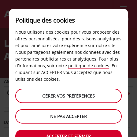
Menu
Politique des cookies
Welcome
Nous utilisons des cookies pour vous proposer des
to
offres personnalisées, pour des raisons analytiques
Location de voiture
Avis
et pour améliorer votre expérience sur notre site.
Nous partageons également nos données avec des
Aéroport de Trelew
partenaires publicitaires et analytiques. Pour plus
d’informations, voir notre
politique de cookies
. En
cliquant sur ACCEPTER vous acceptez que nous
utilisions des cookies.
AGENCE DE DÉPART
GÉRER VOS PRÉFÉRENCES
Sélectionnez une autre agence de retour
NE PAS ACCEPTER
DATE DE DÉPART
DATE DE RETOUR
ACCEPTER ET FERMER