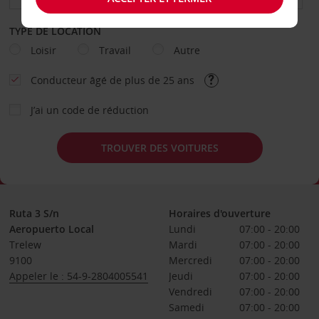
TYPE DE LOCATION
Loisir
Travail
Autre
Conducteur âgé de plus de 25 ans
J’ai un code de réduction
TROUVER DES VOITURES
Ruta 3 S/n
Horaires d'ouverture
Aeropuerto Local
Lundi
07:00 - 20:00
Trelew
Mardi
07:00 - 20:00
9100
Mercredi
07:00 - 20:00
Appeler le : 54-9-2804005541
Jeudi
07:00 - 20:00
Vendredi
07:00 - 20:00
Samedi
07:00 - 20:00