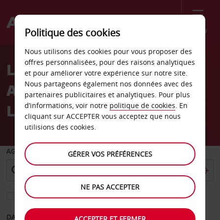
Menu
Politique des cookies
Welcome
Nous utilisons des cookies pour vous proposer des
to
offres personnalisées, pour des raisons analytiques
Location de voiture
Avis
et pour améliorer votre expérience sur notre site.
Nous partageons également nos données avec des
Aéroport de San Matin De
partenaires publicitaires et analytiques. Pour plus
Los Andes
d’informations, voir notre
politique de cookies
. En
cliquant sur ACCEPTER vous acceptez que nous
utilisions des cookies.
AGENCE DE DÉPART
GÉRER VOS PRÉFÉRENCES
NE PAS ACCEPTER
Sélectionnez une autre agence de retour
DATE DE DÉPART
DATE DE RETOUR
ACCEPTER ET FERMER