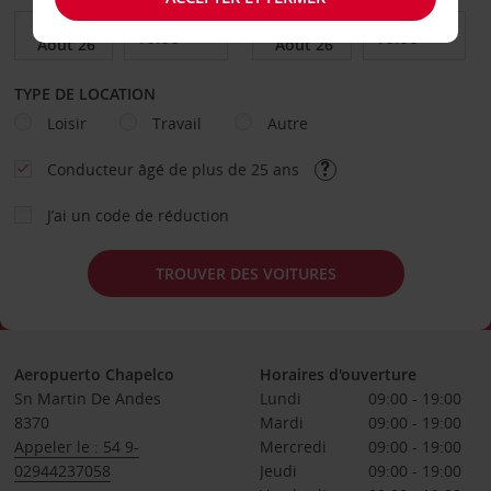
TYPE DE LOCATION
Loisir
Travail
Autre
Conducteur âgé de plus de 25 ans
J’ai un code de réduction
TROUVER DES VOITURES
Aeropuerto Chapelco
Horaires d'ouverture
Sn Martin De Andes
Lundi
09:00 - 19:00
8370
Mardi
09:00 - 19:00
Appeler le : 54 9-
Mercredi
09:00 - 19:00
02944237058
Jeudi
09:00 - 19:00