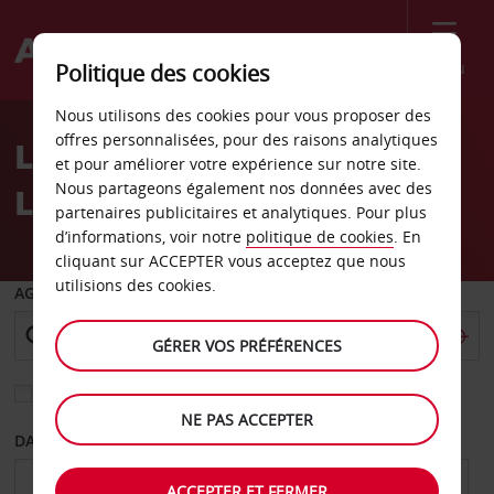
Menu
Politique des cookies
Welcome
Nous utilisons des cookies pour vous proposer des
to
offres personnalisées, pour des raisons analytiques
Location de voiture San
Avis
et pour améliorer votre expérience sur notre site.
Nous partageons également nos données avec des
Luis
partenaires publicitaires et analytiques. Pour plus
d’informations, voir notre
politique de cookies
. En
cliquant sur ACCEPTER vous acceptez que nous
utilisions des cookies.
AGENCE DE DÉPART
GÉRER VOS PRÉFÉRENCES
Sélectionnez une autre agence de retour
NE PAS ACCEPTER
DATE DE DÉPART
DATE DE RETOUR
ACCEPTER ET FERMER