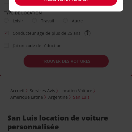
TYPE DE LOCATION
Loisir
Travail
Autre
Conducteur âgé de plus de 25 ans
J’ai un code de réduction
TROUVER DES VOITURES
Accueil
Services Avis
Location Voiture
Amérique Latine
Argentine
San Luis
San Luis location de voiture
personnalisée