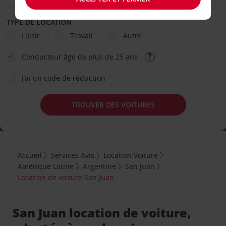
TYPE DE LOCATION
Loisir
Travail
Autre
Conducteur âgé de plus de 25 ans
J’ai un code de réduction
TROUVER DES VOITURES
Accueil
Services Avis
Location Voiture
Amérique Latine
Argentine
San Juan
Location de voiture San Juan
San Juan location de voiture,