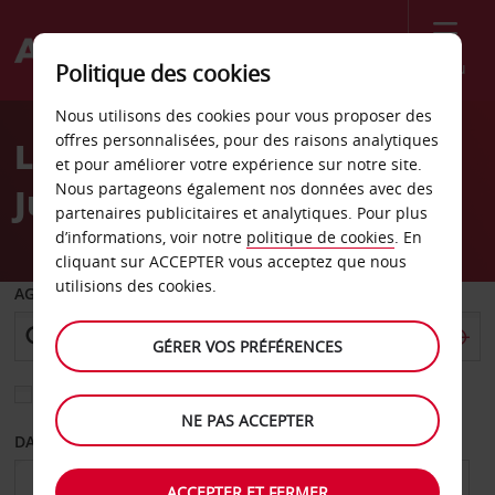
Menu
Politique des cookies
Welcome
Nous utilisons des cookies pour vous proposer des
to
offres personnalisées, pour des raisons analytiques
Location de voiture San
Avis
et pour améliorer votre expérience sur notre site.
Nous partageons également nos données avec des
Juan
partenaires publicitaires et analytiques. Pour plus
d’informations, voir notre
politique de cookies
. En
cliquant sur ACCEPTER vous acceptez que nous
utilisions des cookies.
AGENCE DE DÉPART
GÉRER VOS PRÉFÉRENCES
Sélectionnez une autre agence de retour
NE PAS ACCEPTER
DATE DE DÉPART
DATE DE RETOUR
ACCEPTER ET FERMER