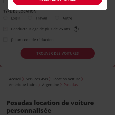
TYPE DE LOCATION
Loisir
Travail
Autre
Conducteur âgé de plus de 25 ans
J’ai un code de réduction
TROUVER DES VOITURES
Accueil
Services Avis
Location Voiture
Amérique Latine
Argentine
Posadas
Posadas location de voiture
personnalisée