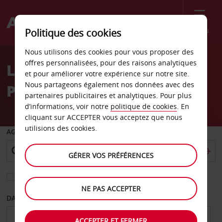
Menu
Politique des cookies
Welcome
Nous utilisons des cookies pour vous proposer des
to
offres personnalisées, pour des raisons analytiques
Location de voiture
Avis
et pour améliorer votre expérience sur notre site.
Nous partageons également nos données avec des
Posadas
partenaires publicitaires et analytiques. Pour plus
d’informations, voir notre
politique de cookies
. En
cliquant sur ACCEPTER vous acceptez que nous
utilisions des cookies.
AGENCE DE DÉPART
GÉRER VOS PRÉFÉRENCES
Sélectionnez une autre agence de retour
NE PAS ACCEPTER
DATE DE DÉPART
DATE DE RETOUR
ACCEPTER ET FERMER