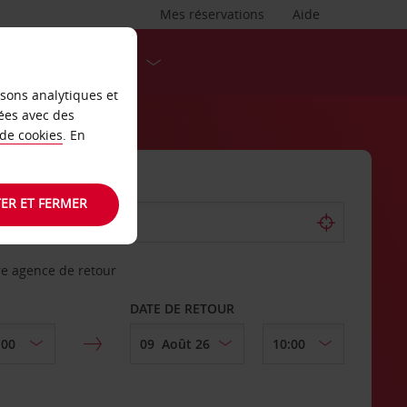
Mes réservations
Aide
DESTINATIONS
isons analytiques et
ées avec des
 de cookies
. En
ER ET FERMER
re agence de retour
DATE DE RETOUR