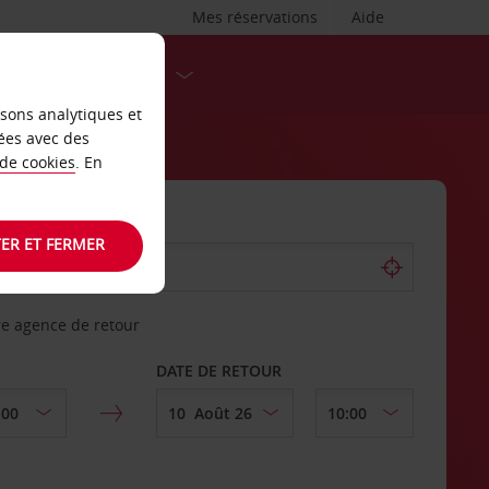
Mes réservations
Aide
DESTINATIONS
isons analytiques et
ées avec des
 de cookies
. En
ER ET FERMER
re agence de retour
DATE DE RETOUR