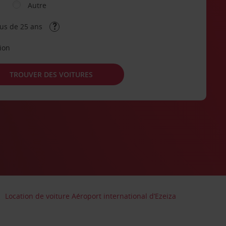
Autre
lus de 25 ans
tion
TROUVER DES VOITURES
Location de voiture Aéroport international d’Ezeiza