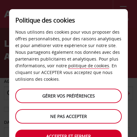
Menu
Politique des cookies
Welcome
Nous utilisons des cookies pour vous proposer des
to
offres personnalisées, pour des raisons analytiques
Location de voiture
Avis
et pour améliorer votre expérience sur notre site.
Nous partageons également nos données avec des
Aéroport d’Harare
partenaires publicitaires et analytiques. Pour plus
d’informations, voir notre
politique de cookies
. En
cliquant sur ACCEPTER vous acceptez que nous
utilisions des cookies.
AGENCE DE DÉPART
GÉRER VOS PRÉFÉRENCES
Sélectionnez une autre agence de retour
NE PAS ACCEPTER
DATE DE DÉPART
DATE DE RETOUR
ACCEPTER ET FERMER