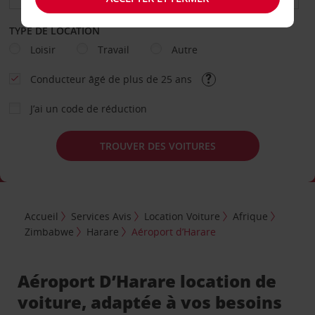
TYPE DE LOCATION
Loisir
Travail
Autre
Conducteur âgé de plus de 25 ans
J’ai un code de réduction
TROUVER DES VOITURES
Accueil
Services Avis
Location Voiture
Afrique
Zimbabwe
Harare
Aéroport d’Harare
Aéroport D’Harare location de
voiture, adaptée à vos besoins