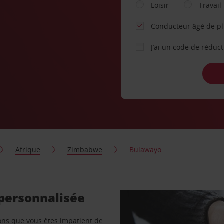
Loisir
Travail
Conducteur âgé de p
J’ai un code de réduc
Afrique
Zimbabwe
Bulawayo
 personnalisée
vons que vous êtes impatient de