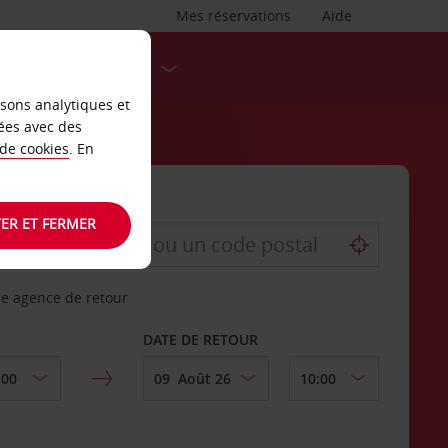
Mes réservations
Aide
DESTINATIONS
isons analytiques et
ées avec des
 de cookies
. En
ER ET FERMER
re agence de retour
DATE DE RETOUR