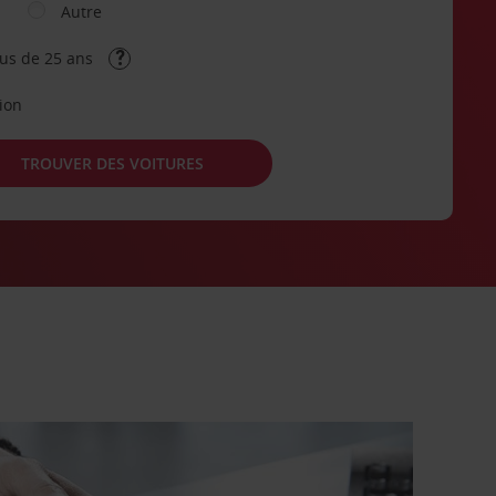
Autre
lus de 25 ans
tion
TROUVER DES VOITURES