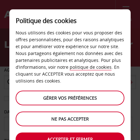
Menu
Politique des cookies
Welcome
Nous utilisons des cookies pour vous proposer des
to
offres personnalisées, pour des raisons analytiques
Location de voiture Tozeur
Avis
et pour améliorer votre expérience sur notre site.
Nous partageons également nos données avec des
partenaires publicitaires et analytiques. Pour plus
d’informations, voir notre
politique de cookies
. En
AGENCE DE DÉPART
cliquant sur ACCEPTER vous acceptez que nous
utilisions des cookies.
GÉRER VOS PRÉFÉRENCES
Sélectionnez une autre agence de retour
DATE DE DÉPART
DATE DE RETOUR
NE PAS ACCEPTER
ACCEPTER ET FERMER