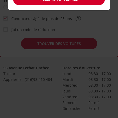
TYPE DE LOCATION
Loisir
Travail
Autre
Conducteur âgé de plus de 25 ans
J’ai un code de réduction
TROUVER DES VOITURES
96 Avenue Ferhat Hached
Horaires d'ouverture
Tozeur
Lundi
08:30 - 17:00
Appeler le : (216)93 410 484
Mardi
08:30 - 17:00
Mercredi
08:30 - 17:00
Jeudi
08:30 - 17:00
Vendredi
08:30 - 17:00
Samedi
Fermé
Dimanche
Fermé