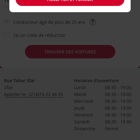
TYPE DE LOCATION
Loisir
Travail
Autre
Conducteur âgé de plus de 25 ans
J’ai un code de réduction
TROUVER DES VOITURES
Rue Tahar Sfar
Horaires d'ouverture
Sfax
Lundi
08:30 - 19:00
Appeler le : (216)74 22 46 05
Mardi
08:30 - 19:00
Mercredi
08:30 - 19:00
Jeudi
08:30 - 19:00
Vendredi
08:30 - 19:00
Samedi
08:30 - 19:00
Dimanche
Fermé