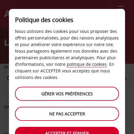
Menu
Politique des cookies
Welcome
Nous utilisons des cookies pour vous proposer des
to
offres personnalisées, pour des raisons analytiques
Location de voiture Sfax
Avis
et pour améliorer votre expérience sur notre site.
Nous partageons également nos données avec des
partenaires publicitaires et analytiques. Pour plus
d’informations, voir notre
politique de cookies
. En
AGENCE DE DÉPART
cliquant sur ACCEPTER vous acceptez que nous
utilisions des cookies.
GÉRER VOS PRÉFÉRENCES
Sélectionnez une autre agence de retour
DATE DE DÉPART
DATE DE RETOUR
NE PAS ACCEPTER
ACCEPTER ET FERMER