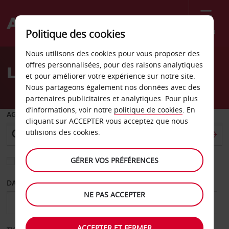
Menu
Politique des cookies
Welcome
Nous utilisons des cookies pour vous proposer des
to
offres personnalisées, pour des raisons analytiques
Location de voiture Lomé
Avis
et pour améliorer votre expérience sur notre site.
Nous partageons également nos données avec des
partenaires publicitaires et analytiques. Pour plus
d’informations, voir notre
politique de cookies
. En
AGENCE DE DÉPART
cliquant sur ACCEPTER vous acceptez que nous
utilisions des cookies.
GÉRER VOS PRÉFÉRENCES
Sélectionnez une autre agence de retour
DATE DE DÉPART
DATE DE RETOUR
NE PAS ACCEPTER
ACCEPTER ET FERMER