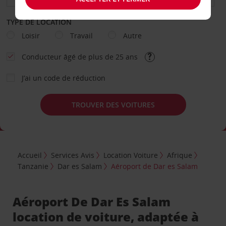
TYPE DE LOCATION
Loisir
Travail
Autre
Conducteur âgé de plus de 25 ans
J’ai un code de réduction
TROUVER DES VOITURES
Accueil
Services Avis
Location Voiture
Afrique
Tanzanie
Dar es Salam
Aéroport de Dar es Salam
Aéroport De Dar Es Salam
location de voiture, adaptée à