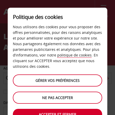
Menu
Politique des cookies
Welcome
Nous utilisons des cookies pour vous proposer des
to
offres personnalisées, pour des raisons analytiques
Location de voiture
Avis
et pour améliorer votre expérience sur notre site.
Nous partageons également nos données avec des
Aéroport de Dar es Salam
partenaires publicitaires et analytiques. Pour plus
d’informations, voir notre
politique de cookies
. En
cliquant sur ACCEPTER vous acceptez que nous
utilisions des cookies.
AGENCE DE DÉPART
GÉRER VOS PRÉFÉRENCES
Sélectionnez une autre agence de retour
NE PAS ACCEPTER
DATE DE DÉPART
DATE DE RETOUR
ACCEPTER ET FERMER