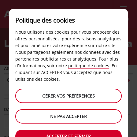
Menu
Politique des cookies
Welcome
Nous utilisons des cookies pour vous proposer des
to
offres personnalisées, pour des raisons analytiques
Location de voiture Arusha
Avis
et pour améliorer votre expérience sur notre site.
Nous partageons également nos données avec des
partenaires publicitaires et analytiques. Pour plus
d’informations, voir notre
politique de cookies
. En
AGENCE DE DÉPART
cliquant sur ACCEPTER vous acceptez que nous
utilisions des cookies.
GÉRER VOS PRÉFÉRENCES
Sélectionnez une autre agence de retour
DATE DE DÉPART
DATE DE RETOUR
NE PAS ACCEPTER
ACCEPTER ET FERMER