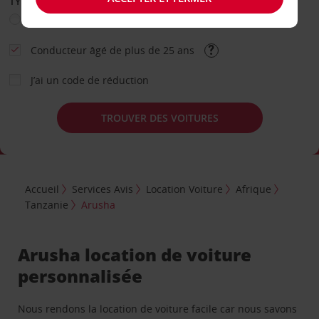
TYPE DE LOCATION
Loisir
Travail
Autre
Conducteur âgé de plus de 25 ans
J’ai un code de réduction
TROUVER DES VOITURES
Accueil
Services Avis
Location Voiture
Afrique
Tanzanie
Arusha
Arusha location de voiture
personnalisée
Nous rendons la location de voiture facile car nous savons