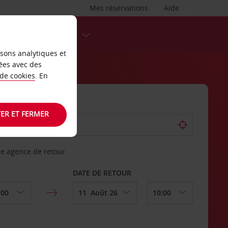
Mes réservations
Aide
DESTINATIONS
isons analytiques et
ées avec des
 de cookies
. En
ER ET FERMER
re agence de retour
DATE DE RETOUR