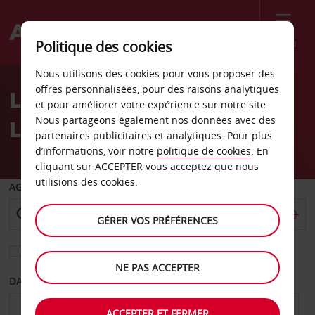
Menu
Politique des cookies
Welcome
Nous utilisons des cookies pour vous proposer des
to
offres personnalisées, pour des raisons analytiques
Location de voiture
Avis
et pour améliorer votre expérience sur notre site.
Nous partageons également nos données avec des
Lusitana LDA
partenaires publicitaires et analytiques. Pour plus
d’informations, voir notre
politique de cookies
. En
cliquant sur ACCEPTER vous acceptez que nous
utilisions des cookies.
AGENCE DE DÉPART
GÉRER VOS PRÉFÉRENCES
Sélectionnez une autre agence de retour
NE PAS ACCEPTER
DATE DE DÉPART
DATE DE RETOUR
ACCEPTER ET FERMER