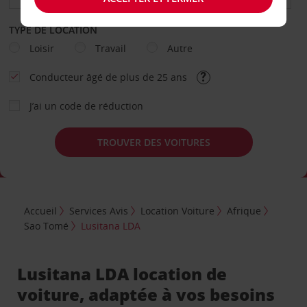
TYPE DE LOCATION
Loisir
Travail
Autre
Conducteur âgé de plus de 25 ans
J’ai un code de réduction
TROUVER DES VOITURES
Accueil
Services Avis
Location Voiture
Afrique
Sao Tomé
Lusitana LDA
Lusitana LDA location de
voiture, adaptée à vos besoins