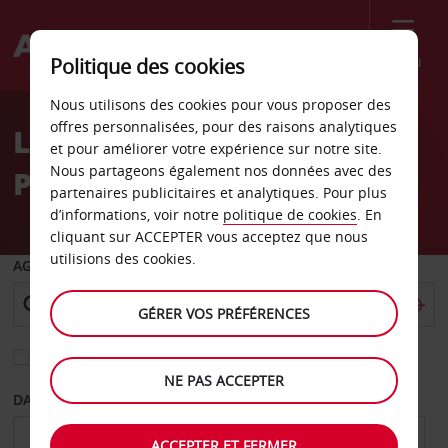
Menu
Politique des cookies
Welcome
Nous utilisons des cookies pour vous proposer des
to
offres personnalisées, pour des raisons analytiques
Location de voiture Saint-
Avis
et pour améliorer votre expérience sur notre site.
Nous partageons également nos données avec des
Pierre
partenaires publicitaires et analytiques. Pour plus
d’informations, voir notre
politique de cookies
. En
cliquant sur ACCEPTER vous acceptez que nous
utilisions des cookies.
AGENCE DE DÉPART
GÉRER VOS PRÉFÉRENCES
Sélectionnez une autre agence de retour
NE PAS ACCEPTER
DATE DE DÉPART
DATE DE RETOUR
ACCEPTER ET FERMER