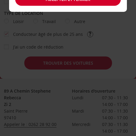
TYPE DE LOCATION
Loisir
Travail
Autre
Conducteur âgé de plus de 25 ans
J’ai un code de réduction
TROUVER DES VOITURES
89 A Chemin Stephene
Horaires d'ouverture
Rebecca
Lundi
07:30 - 11:30
Zi 2
14:00 - 17:00
Saint Pierre
Mardi
07:30 - 11:30
97410
14:00 - 17:00
Appeler le : 0262 28 92 00
Mercredi
07:30 - 11:30
14:00 - 17:00