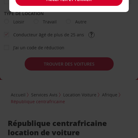
TYPE DE LOCATION
Loisir
Travail
Autre
Conducteur âgé de plus de 25 ans
J’ai un code de réduction
TROUVER DES VOITURES
Accueil
Services Avis
Location Voiture
Afrique
République centrafricaine
République centrafricaine
location de voiture