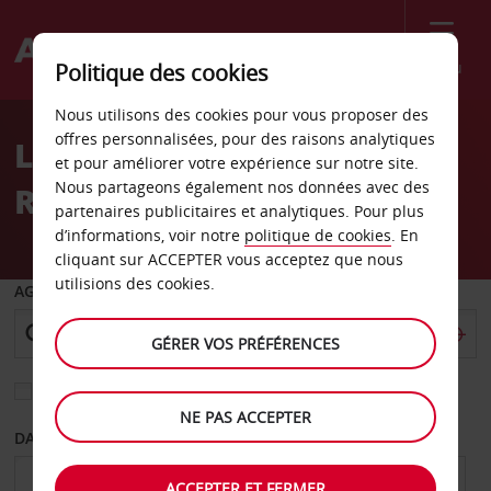
Menu
Politique des cookies
Welcome
Nous utilisons des cookies pour vous proposer des
to
offres personnalisées, pour des raisons analytiques
Location de voiture
Avis
et pour améliorer votre expérience sur notre site.
Nous partageons également nos données avec des
République centrafricaine
partenaires publicitaires et analytiques. Pour plus
d’informations, voir notre
politique de cookies
. En
cliquant sur ACCEPTER vous acceptez que nous
utilisions des cookies.
AGENCE DE DÉPART
GÉRER VOS PRÉFÉRENCES
Sélectionnez une autre agence de retour
NE PAS ACCEPTER
DATE DE DÉPART
DATE DE RETOUR
ACCEPTER ET FERMER