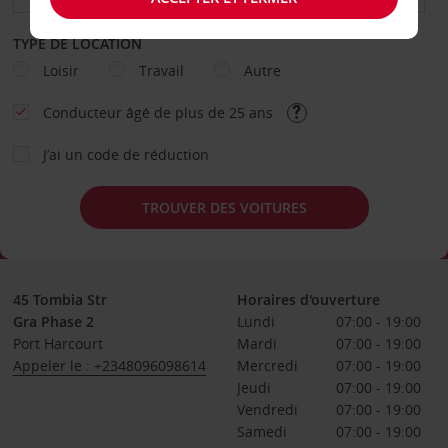
TYPE DE LOCATION
Loisir
Travail
Autre
Conducteur âgé de plus de 25 ans
J’ai un code de réduction
TROUVER DES VOITURES
45 Tombia Str
Horaires d'ouverture
Gra Phase 2
Lundi
07:00 - 19:00
Port Harcourt
Mardi
07:00 - 19:00
Appeler le : +2348096098614
Mercredi
07:00 - 19:00
Jeudi
07:00 - 19:00
Vendredi
07:00 - 19:00
Samedi
07:00 - 19:00