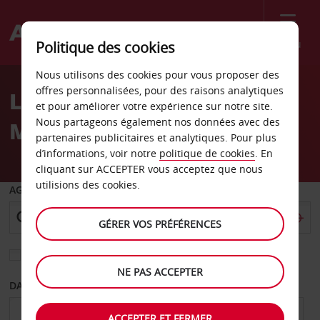
Menu
Politique des cookies
Welcome
Nous utilisons des cookies pour vous proposer des
to
offres personnalisées, pour des raisons analytiques
Location de voiture Le
Avis
et pour améliorer votre expérience sur notre site.
Nous partageons également nos données avec des
Méridien Ogeyi Place
partenaires publicitaires et analytiques. Pour plus
d’informations, voir notre
politique de cookies
. En
cliquant sur ACCEPTER vous acceptez que nous
utilisions des cookies.
AGENCE DE DÉPART
GÉRER VOS PRÉFÉRENCES
Sélectionnez une autre agence de retour
NE PAS ACCEPTER
DATE DE DÉPART
DATE DE RETOUR
ACCEPTER ET FERMER