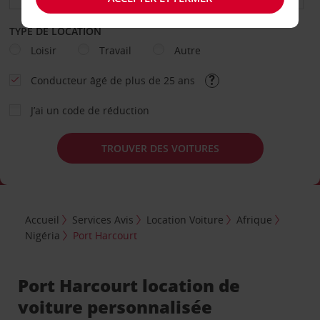
TYPE DE LOCATION
Loisir
Travail
Autre
Conducteur âgé de plus de 25 ans
J’ai un code de réduction
TROUVER DES VOITURES
Accueil
Services Avis
Location Voiture
Afrique
Nigéria
Port Harcourt
Port Harcourt location de
voiture personnalisée