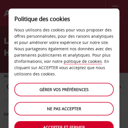
Menu
Politique des cookies
Welcome
Nous utilisons des cookies pour vous proposer des
to
offres personnalisées, pour des raisons analytiques
Location de voiture Port
Avis
et pour améliorer votre expérience sur notre site.
Nous partageons également nos données avec des
Harcourt
partenaires publicitaires et analytiques. Pour plus
d’informations, voir notre
politique de cookies
. En
cliquant sur ACCEPTER vous acceptez que nous
utilisions des cookies.
AGENCE DE DÉPART
GÉRER VOS PRÉFÉRENCES
Sélectionnez une autre agence de retour
NE PAS ACCEPTER
DATE DE DÉPART
DATE DE RETOUR
ACCEPTER ET FERMER