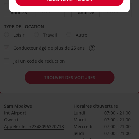
TYPE DE LOCATION
Loisir
Travail
Autre
Conducteur âgé de plus de 25 ans
J’ai un code de réduction
TROUVER DES VOITURES
Sam Mbakwe
Horaires d'ouverture
Int Airport
Lundi
07:00 - 21:00
Owerri
Mardi
07:00 - 21:00
Appeler le : +2348096320718
Mercredi
07:00 - 21:00
Jeudi
07:00 - 21:00