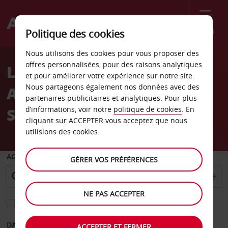
Menu
Politique des cookies
Welcome
Nous utilisons des cookies pour vous proposer des
to
offres personnalisées, pour des raisons analytiques
Location de voiture
Avis
et pour améliorer votre expérience sur notre site.
Nous partageons également nos données avec des
Aéroport international
partenaires publicitaires et analytiques. Pour plus
Sam Mbakwe-Owerri
d’informations, voir notre
politique de cookies
. En
cliquant sur ACCEPTER vous acceptez que nous
utilisions des cookies.
AGENCE DE DÉPART
GÉRER VOS PRÉFÉRENCES
NE PAS ACCEPTER
Sélectionnez une autre agence de retour
DATE DE DÉPART
DATE DE RETOUR
ACCEPTER ET FERMER