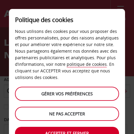
Menu
Politique des cookies
Welcome
Nous utilisons des cookies pour vous proposer des
to
offres personnalisées, pour des raisons analytiques
Location de voiture
Avis
et pour améliorer votre expérience sur notre site.
Nous partageons également nos données avec des
Nigéria
partenaires publicitaires et analytiques. Pour plus
d’informations, voir notre
politique de cookies
. En
cliquant sur ACCEPTER vous acceptez que nous
utilisions des cookies.
AGENCE DE DÉPART
GÉRER VOS PRÉFÉRENCES
Sélectionnez une autre agence de retour
NE PAS ACCEPTER
DATE DE DÉPART
DATE DE RETOUR
ACCEPTER ET FERMER