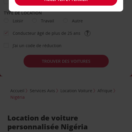
TYPE DE LOCATION
Loisir
Travail
Autre
Conducteur âgé de plus de 25 ans
J’ai un code de réduction
TROUVER DES VOITURES
Accueil
Services Avis
Location Voiture
Afrique
Nigéria
Location de voiture
personnalisée Nigéria