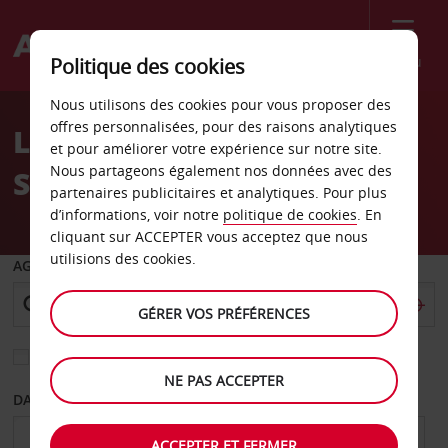
Menu
Politique des cookies
Welcome
Nous utilisons des cookies pour vous proposer des
to
offres personnalisées, pour des raisons analytiques
Location de voiture
Avis
et pour améliorer votre expérience sur notre site.
Nous partageons également nos données avec des
Swakopmund
partenaires publicitaires et analytiques. Pour plus
d’informations, voir notre
politique de cookies
. En
cliquant sur ACCEPTER vous acceptez que nous
utilisions des cookies.
AGENCE DE DÉPART
GÉRER VOS PRÉFÉRENCES
Sélectionnez une autre agence de retour
NE PAS ACCEPTER
DATE DE DÉPART
DATE DE RETOUR
ACCEPTER ET FERMER