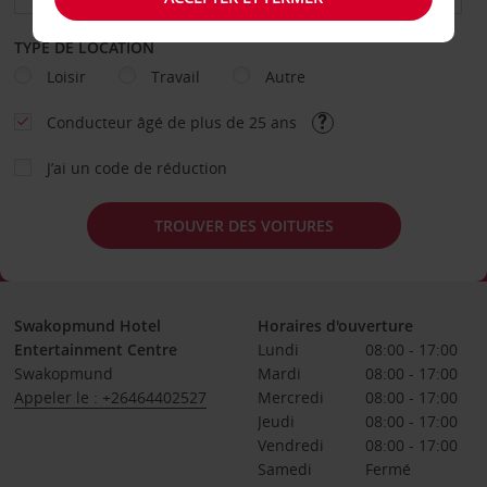
TYPE DE LOCATION
Loisir
Travail
Autre
Conducteur âgé de plus de 25 ans
J’ai un code de réduction
TROUVER DES VOITURES
Swakopmund Hotel
Horaires d'ouverture
Entertainment Centre
Lundi
08:00 - 17:00
Swakopmund
Mardi
08:00 - 17:00
Appeler le : +26464402527
Mercredi
08:00 - 17:00
Jeudi
08:00 - 17:00
Vendredi
08:00 - 17:00
Samedi
Fermé