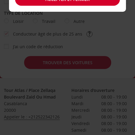
TYPE DE LOCATION
Loisir
Travail
Autre
Conducteur âgé de plus de 25 ans
J’ai un code de réduction
TROUVER DES VOITURES
Tour Atlas / Place Zellaqa
Horaires d'ouverture
Boulevard Zaid Ou Hmad
Lundi
08:00 - 19:00
Casablanca
Mardi
08:00 - 19:00
20000
Mercredi
08:00 - 19:00
Appeler le : +212522342126
Jeudi
08:00 - 19:00
Vendredi
08:00 - 19:00
Samedi
08:00 - 19:00