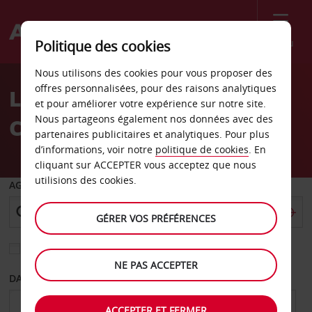
Menu
Politique des cookies
Welcome
Nous utilisons des cookies pour vous proposer des
to
offres personnalisées, pour des raisons analytiques
Location de voiture
Avis
et pour améliorer votre expérience sur notre site.
Nous partageons également nos données avec des
Casablanca
partenaires publicitaires et analytiques. Pour plus
d’informations, voir notre
politique de cookies
. En
cliquant sur ACCEPTER vous acceptez que nous
utilisions des cookies.
AGENCE DE DÉPART
GÉRER VOS PRÉFÉRENCES
Sélectionnez une autre agence de retour
NE PAS ACCEPTER
DATE DE DÉPART
DATE DE RETOUR
ACCEPTER ET FERMER