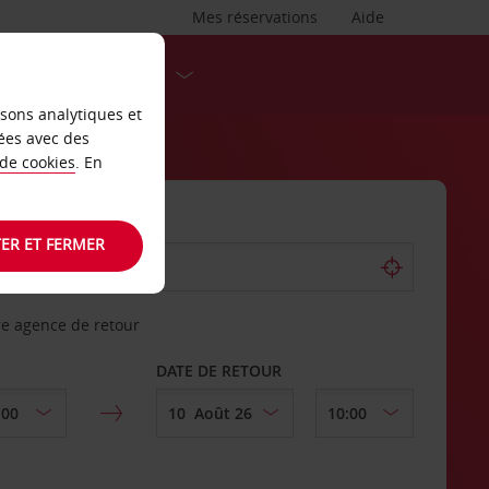
Mes réservations
Aide
DESTINATIONS
isons analytiques et
ées avec des
 de cookies
. En
ER ET FERMER
re agence de retour
DATE DE RETOUR