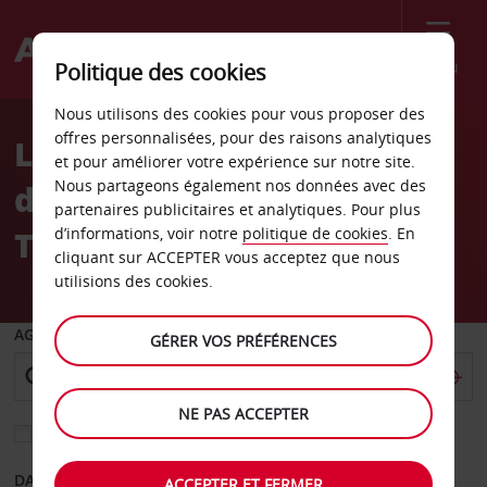
Menu
Politique des cookies
Welcome
Nous utilisons des cookies pour vous proposer des
to
offres personnalisées, pour des raisons analytiques
Location de voiture Trou
Avis
et pour améliorer votre expérience sur notre site.
Nous partageons également nos données avec des
d’Eau Douce hôtel Le
partenaires publicitaires et analytiques. Pour plus
Tropical
d’informations, voir notre
politique de cookies
. En
cliquant sur ACCEPTER vous acceptez que nous
utilisions des cookies.
AGENCE DE DÉPART
GÉRER VOS PRÉFÉRENCES
NE PAS ACCEPTER
Sélectionnez une autre agence de retour
DATE DE DÉPART
DATE DE RETOUR
ACCEPTER ET FERMER