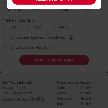
TYPE DE LOCATION
Loisir
Travail
Autre
Conducteur âgé de plus de 25 ans
J’ai un code de réduction
TROUVER DES VOITURES
Le Tropical Hotel
Horaires d'ouverture
Coastal Road
Lundi
Fermé
Trou D Eau Douce
Mardi
Fermé
Appeler le : 230 427 6312
Mercredi
Fermé
Jeudi
Fermé