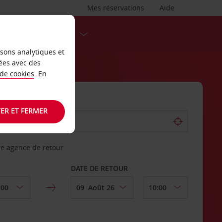
Mes réservations
Aide
DESTINATIONS
isons analytiques et
ées avec des
 de cookies
. En
ER ET FERMER
re agence de retour
DATE DE RETOUR