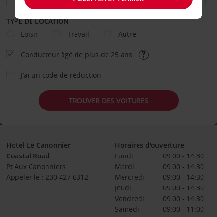
TYPE DE LOCATION
Loisir
Travail
Autre
Conducteur âgé de plus de 25 ans
J’ai un code de réduction
TROUVER DES VOITURES
Hotel Le Canonnier
Horaires d'ouverture
Coastal Road
Lundi
09:00 - 14:30
Pt Aux Canonniers
Mardi
09:00 - 14:30
Appeler le : 230 427 6312
Mercredi
09:00 - 14:30
Jeudi
09:00 - 14:30
Vendredi
09:00 - 14:30
Samedi
09:00 - 11:00