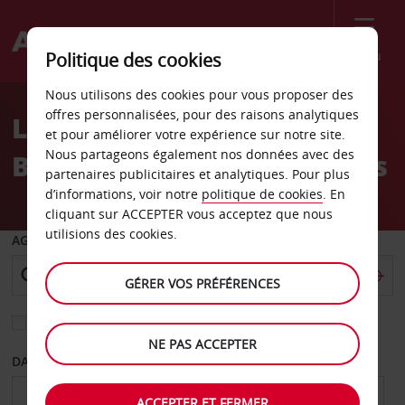
Menu
Politique des cookies
Welcome
Nous utilisons des cookies pour vous proposer des
to
offres personnalisées, pour des raisons analytiques
Location de voiture Grand
Avis
et pour améliorer votre expérience sur notre site.
Nous partageons également nos données avec des
Bay Pointe aux Canonniers
partenaires publicitaires et analytiques. Pour plus
d’informations, voir notre
politique de cookies
. En
cliquant sur ACCEPTER vous acceptez que nous
utilisions des cookies.
AGENCE DE DÉPART
GÉRER VOS PRÉFÉRENCES
Sélectionnez une autre agence de retour
NE PAS ACCEPTER
DATE DE DÉPART
DATE DE RETOUR
ACCEPTER ET FERMER