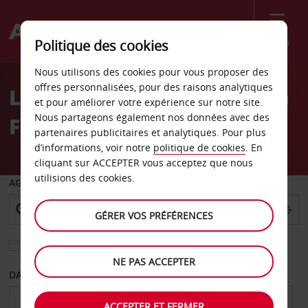
Menu
Politique des cookies
Welcome
Nous utilisons des cookies pour vous proposer des
to
offres personnalisées, pour des raisons analytiques
Location de voiture Flic en
Avis
et pour améliorer votre expérience sur notre site.
Nous partageons également nos données avec des
Flac Hilton Resort Spa
partenaires publicitaires et analytiques. Pour plus
d’informations, voir notre
politique de cookies
. En
cliquant sur ACCEPTER vous acceptez que nous
utilisions des cookies.
AGENCE DE DÉPART
GÉRER VOS PRÉFÉRENCES
Sélectionnez une autre agence de retour
NE PAS ACCEPTER
DATE DE DÉPART
DATE DE RETOUR
ACCEPTER ET FERMER