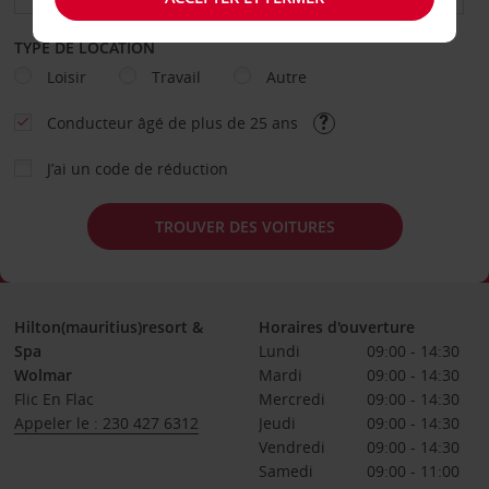
TYPE DE LOCATION
Loisir
Travail
Autre
Conducteur âgé de plus de 25 ans
J’ai un code de réduction
TROUVER DES VOITURES
Hilton(mauritius)resort &
Horaires d'ouverture
Spa
Lundi
09:00 - 14:30
Wolmar
Mardi
09:00 - 14:30
Flic En Flac
Mercredi
09:00 - 14:30
Appeler le : 230 427 6312
Jeudi
09:00 - 14:30
Vendredi
09:00 - 14:30
Samedi
09:00 - 11:00