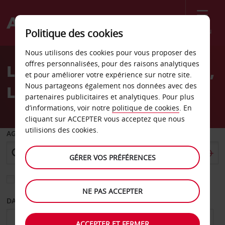
Menu
Politique des cookies
Welcome
Nous utilisons des cookies pour vous proposer des
to
offres personnalisées, pour des raisons analytiques
Location de voiture Maadi,
Avis
et pour améliorer votre expérience sur notre site.
Nous partageons également nos données avec des
Le Caire
partenaires publicitaires et analytiques. Pour plus
d’informations, voir notre
politique de cookies
. En
cliquant sur ACCEPTER vous acceptez que nous
utilisions des cookies.
AGENCE DE DÉPART
GÉRER VOS PRÉFÉRENCES
Sélectionnez une autre agence de retour
NE PAS ACCEPTER
DATE DE DÉPART
DATE DE RETOUR
ACCEPTER ET FERMER