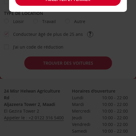
TYPE DE LOCATION
Loisir
Travail
Autre
Conducteur âgé de plus de 25 ans
J’ai un code de réduction
TROUVER DES VOITURES
24 Misr Helwan Agriculture
Horaires d'ouverture
Rd
Lundi
10:00 - 22:00
Aljazeera Tower 2, Maadi
Mardi
10:00 - 22:00
El Gezira Tower 2
Mercredi
10:00 - 22:00
Appeler le : +2 0122 316 5400
Jeudi
10:00 - 22:00
Vendredi
10:00 - 22:00
Samedi
10:00 - 22:00