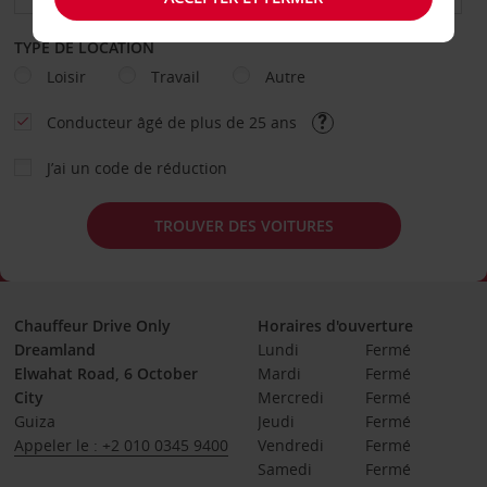
TYPE DE LOCATION
Loisir
Travail
Autre
Conducteur âgé de plus de 25 ans
J’ai un code de réduction
TROUVER DES VOITURES
Chauffeur Drive Only
Horaires d'ouverture
Dreamland
Lundi
Fermé
Elwahat Road, 6 October
Mardi
Fermé
City
Mercredi
Fermé
Guiza
Jeudi
Fermé
Appeler le : +2 010 0345 9400
Vendredi
Fermé
Samedi
Fermé