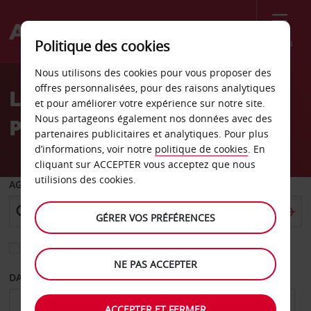
Menu
Politique des cookies
Welcome
Nous utilisons des cookies pour vous proposer des
to
offres personnalisées, pour des raisons analytiques
Location de voiture Hilton
Avis
et pour améliorer votre expérience sur notre site.
Nous partageons également nos données avec des
Pyramids Golf Resort
partenaires publicitaires et analytiques. Pour plus
d’informations, voir notre
politique de cookies
. En
cliquant sur ACCEPTER vous acceptez que nous
utilisions des cookies.
AGENCE DE DÉPART
GÉRER VOS PRÉFÉRENCES
Sélectionnez une autre agence de retour
NE PAS ACCEPTER
DATE DE DÉPART
DATE DE RETOUR
ACCEPTER ET FERMER