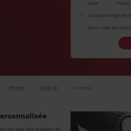
Loisir
Travail
Conducteur âgé de p
J’ai un code de réduc
Afrique
Congo Dr
Kinshasa
personnalisée
vons que vous êtes impatient de