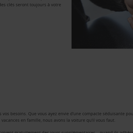
des clés seront toujours à votre
s vos besoins. Que vous ayez envie d’une compacte séduisante pou
acances en famille, nous avons la voiture qu’il vous faut.
reçoivent gratuitement des jours supplémentaires – quand ils adhèr