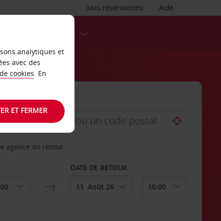
Mes réservations
Aide
DESTINATIONS
isons analytiques et
ées avec des
 de cookies
. En
ER ET FERMER
re agence de retour
DATE DE RETOUR