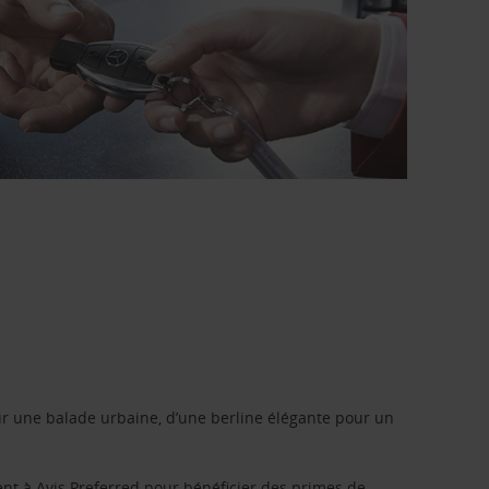
r une balade urbaine, d’une berline élégante pour un
ent à
Avis Preferred
pour bénéficier des primes de