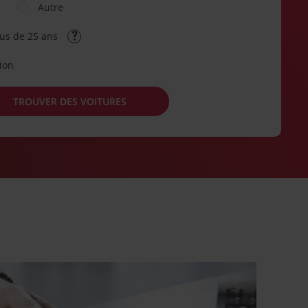
Autre
lus de 25 ans
tion
TROUVER DES VOITURES