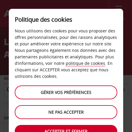
Menu
Politique des cookies
Welcome
Nous utilisons des cookies pour vous proposer des
to
offres personnalisées, pour des raisons analytiques
Location de voiture
Avis
et pour améliorer votre expérience sur notre site.
Nous partageons également nos données avec des
Aéroport de Douala
partenaires publicitaires et analytiques. Pour plus
d’informations, voir notre
politique de cookies
. En
cliquant sur ACCEPTER vous acceptez que nous
utilisions des cookies.
AGENCE DE DÉPART
GÉRER VOS PRÉFÉRENCES
Sélectionnez une autre agence de retour
NE PAS ACCEPTER
DATE DE DÉPART
DATE DE RETOUR
ACCEPTER ET FERMER