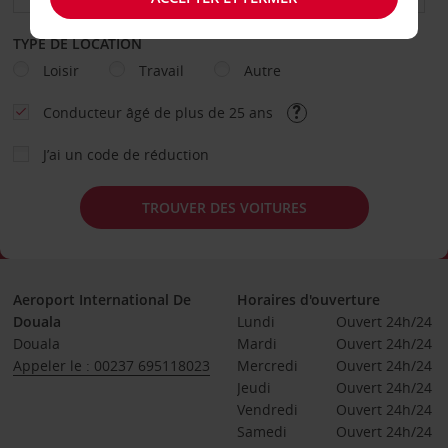
TYPE DE LOCATION
Loisir
Travail
Autre
Conducteur âgé de plus de 25 ans
J’ai un code de réduction
TROUVER DES VOITURES
Aeroport International De
Horaires d'ouverture
Douala
Lundi
Ouvert 24h/24
Douala
Mardi
Ouvert 24h/24
Appeler le : 00237 695118023
Mercredi
Ouvert 24h/24
Jeudi
Ouvert 24h/24
Vendredi
Ouvert 24h/24
Samedi
Ouvert 24h/24