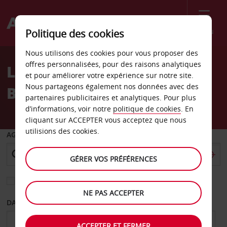
Menu
Politique des cookies
Welcome
Nous utilisons des cookies pour vous proposer des
to
offres personnalisées, pour des raisons analytiques
Location de voiture
Avis
et pour améliorer votre expérience sur notre site.
Nous partageons également nos données avec des
Burkina Faso
partenaires publicitaires et analytiques. Pour plus
d’informations, voir notre
politique de cookies
. En
cliquant sur ACCEPTER vous acceptez que nous
utilisions des cookies.
AGENCE DE DÉPART
GÉRER VOS PRÉFÉRENCES
Sélectionnez une autre agence de retour
NE PAS ACCEPTER
DATE DE DÉPART
DATE DE RETOUR
ACCEPTER ET FERMER