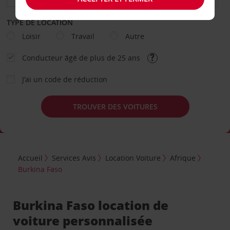
TYPE DE LOCATION
Loisir
Travail
Autre
Conducteur âgé de plus de 25 ans
J’ai un code de réduction
TROUVER DES VOITURES
Accueil
Services Avis
Location Voiture
Afrique
Burkina Faso
Burkina Faso location de
voiture personnalisée