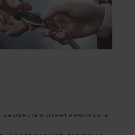
r une balade urbaine, d’une berline élégante pour un
ent à
Avis Preferred
pour bénéficier des primes de