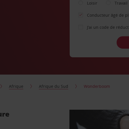
Loisir
Travail
Conducteur âgé de p
J’ai un code de réduc
Afrique
Afrique du Sud
Wonderboom
ure