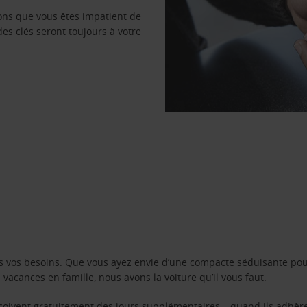
vons que vous êtes impatient de
des clés seront toujours à votre
s vos besoins. Que vous ayez envie d’une compacte séduisante pou
acances en famille, nous avons la voiture qu’il vous faut.
reçoivent gratuitement des jours supplémentaires – quand ils adhèr