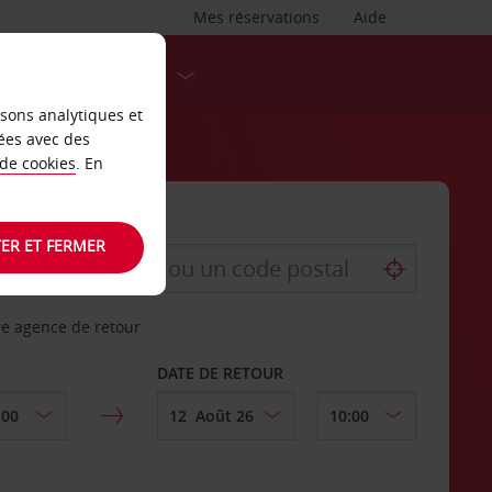
Mes réservations
Aide
DESTINATIONS
isons analytiques et
ées avec des
 de cookies
. En
ER ET FERMER
re agence de retour
DATE DE RETOUR