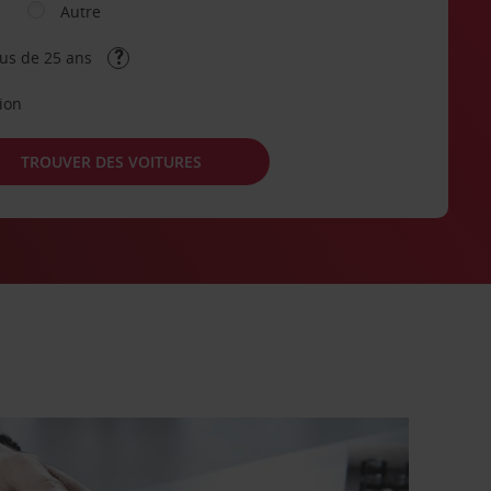
Autre
lus de 25 ans
tion
TROUVER DES VOITURES