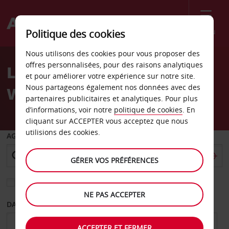
Menu
Politique des cookies
Welcome
Nous utilisons des cookies pour vous proposer des
to
offres personnalisées, pour des raisons analytiques
Location de voiture
Avis
et pour améliorer votre expérience sur notre site.
Nous partageons également nos données avec des
Welkom
partenaires publicitaires et analytiques. Pour plus
d’informations, voir notre
politique de cookies
. En
cliquant sur ACCEPTER vous acceptez que nous
utilisions des cookies.
AGENCE DE DÉPART
GÉRER VOS PRÉFÉRENCES
Sélectionnez une autre agence de retour
NE PAS ACCEPTER
DATE DE DÉPART
DATE DE RETOUR
ACCEPTER ET FERMER