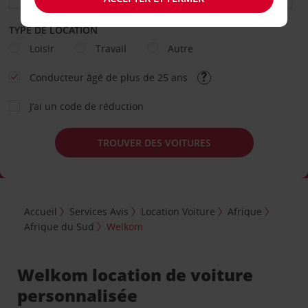
TYPE DE LOCATION
Loisir
Travail
Autre
Conducteur âgé de plus de 25 ans
J’ai un code de réduction
TROUVER DES VOITURES
Accueil
Services Avis
Location Voiture
Afrique
Afrique du Sud
Welkom
Welkom location de voiture
personnalisée