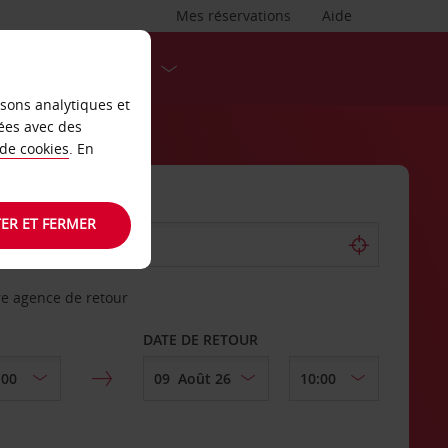
Mes réservations
Aide
DESTINATIONS
isons analytiques et
ées avec des
 de cookies
. En
ER ET FERMER
re agence de retour
DATE DE RETOUR