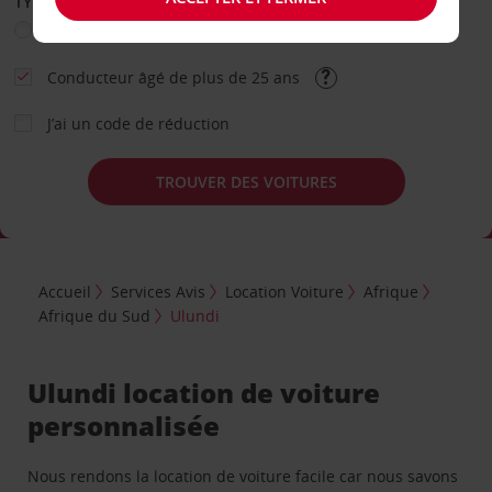
TYPE DE LOCATION
Loisir
Travail
Autre
Conducteur âgé de plus de 25 ans
J’ai un code de réduction
TROUVER DES VOITURES
Accueil
Services Avis
Location Voiture
Afrique
Afrique du Sud
Ulundi
Ulundi location de voiture
personnalisée
Nous rendons la location de voiture facile car nous savons