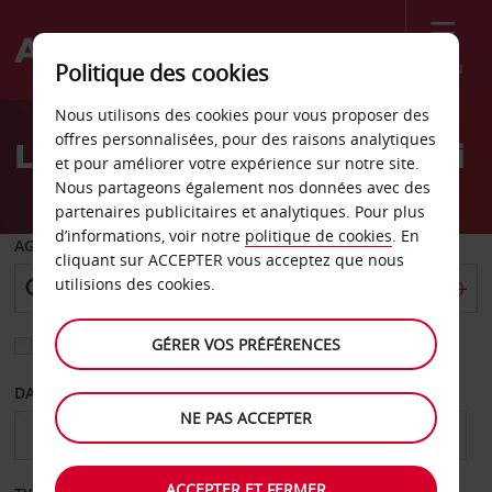
Menu
Politique des cookies
Welcome
Nous utilisons des cookies pour vous proposer des
to
offres personnalisées, pour des raisons analytiques
Location de voiture Ulundi
Avis
et pour améliorer votre expérience sur notre site.
Nous partageons également nos données avec des
partenaires publicitaires et analytiques. Pour plus
d’informations, voir notre
politique de cookies
. En
AGENCE DE DÉPART
cliquant sur ACCEPTER vous acceptez que nous
utilisions des cookies.
GÉRER VOS PRÉFÉRENCES
Sélectionnez une autre agence de retour
DATE DE DÉPART
DATE DE RETOUR
NE PAS ACCEPTER
ACCEPTER ET FERMER