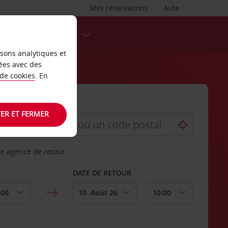
Mes réservations
Aide
DESTINATIONS
isons analytiques et
ées avec des
 de cookies
. En
ER ET FERMER
re agence de retour
DATE DE RETOUR