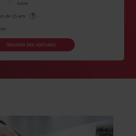
Autre
lus de 25 ans
tion
TROUVER DES VOITURES