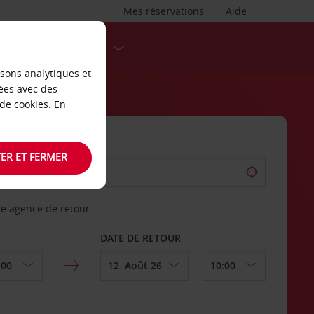
Mes réservations
Aide
DESTINATIONS
isons analytiques et
ées avec des
 de cookies
. En
ER ET FERMER
re agence de retour
DATE DE RETOUR