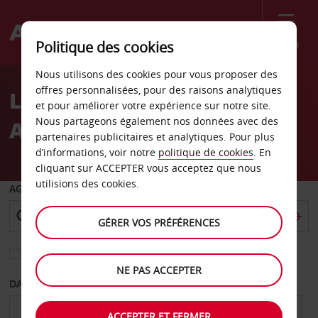
Menu
Politique des cookies
Welcome
Nous utilisons des cookies pour vous proposer des
to
offres personnalisées, pour des raisons analytiques
Location de voiture Port
Avis
et pour améliorer votre expérience sur notre site.
Nous partageons également nos données avec des
Alfred
partenaires publicitaires et analytiques. Pour plus
d’informations, voir notre
politique de cookies
. En
cliquant sur ACCEPTER vous acceptez que nous
utilisions des cookies.
AGENCE DE DÉPART
GÉRER VOS PRÉFÉRENCES
Sélectionnez une autre agence de retour
NE PAS ACCEPTER
DATE DE DÉPART
DATE DE RETOUR
ACCEPTER ET FERMER