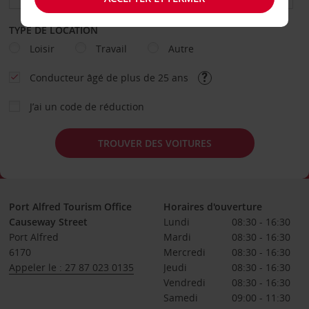
TYPE DE LOCATION
Loisir
Travail
Autre
Conducteur âgé de plus de 25 ans
J’ai un code de réduction
TROUVER DES VOITURES
Port Alfred Tourism Office
Horaires d'ouverture
Causeway Street
Lundi
08:30 - 16:30
Port Alfred
Mardi
08:30 - 16:30
6170
Mercredi
08:30 - 16:30
Appeler le : 27 87 023 0135
Jeudi
08:30 - 16:30
Vendredi
08:30 - 16:30
Samedi
09:00 - 11:30