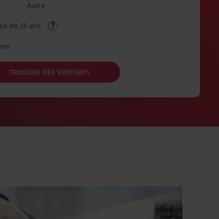
Autre
lus de 25 ans
tion
TROUVER DES VOITURES