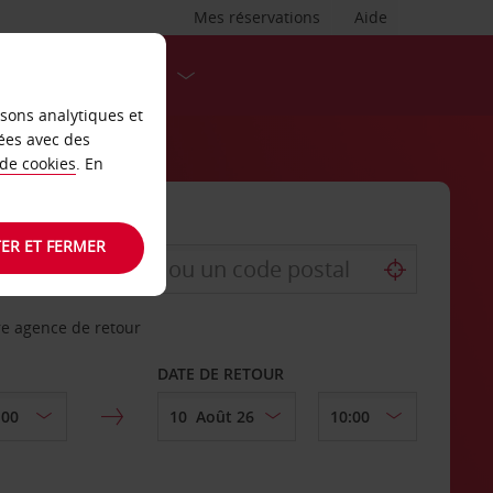
Mes réservations
Aide
DESTINATIONS
isons analytiques et
ées avec des
 de cookies
. En
ER ET FERMER
re agence de retour
DATE DE RETOUR