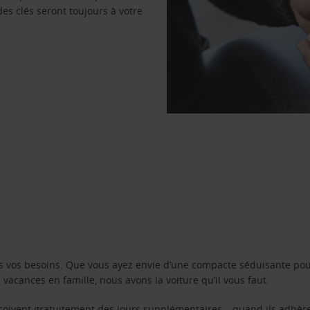
des clés seront toujours à votre
s vos besoins. Que vous ayez envie d’une compacte séduisante pou
acances en famille, nous avons la voiture qu’il vous faut.
reçoivent gratuitement des jours supplémentaires – quand ils adhèr