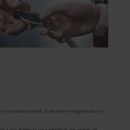
r une balade urbaine, d’une berline élégante pour un
ent à
Avis Preferred
pour bénéficier des primes de