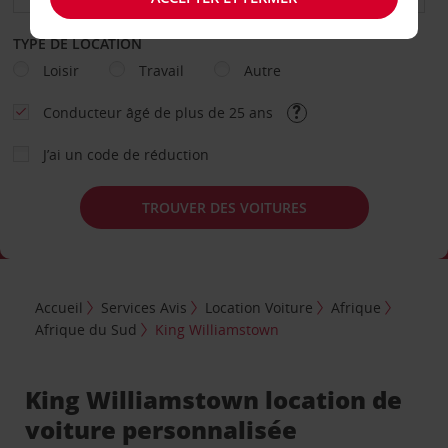
TYPE DE LOCATION
Loisir
Travail
Autre
Conducteur âgé de plus de 25 ans
J’ai un code de réduction
TROUVER DES VOITURES
Accueil
Services Avis
Location Voiture
Afrique
Afrique du Sud
King Williamstown
King Williamstown location de
voiture personnalisée