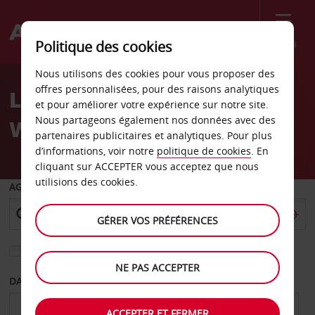
Menu
Politique des cookies
Welcome
Nous utilisons des cookies pour vous proposer des
to
offres personnalisées, pour des raisons analytiques
Location de voiture King
Avis
et pour améliorer votre expérience sur notre site.
Nous partageons également nos données avec des
Williamstown
partenaires publicitaires et analytiques. Pour plus
d’informations, voir notre
politique de cookies
. En
cliquant sur ACCEPTER vous acceptez que nous
utilisions des cookies.
AGENCE DE DÉPART
GÉRER VOS PRÉFÉRENCES
Sélectionnez une autre agence de retour
NE PAS ACCEPTER
DATE DE DÉPART
DATE DE RETOUR
ACCEPTER ET FERMER