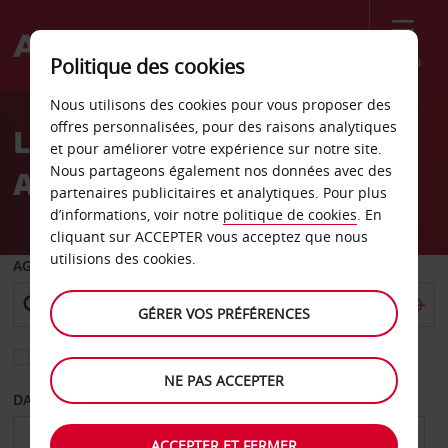
Menu
Politique des cookies
Welcome
Nous utilisons des cookies pour vous proposer des
to
offres personnalisées, pour des raisons analytiques
Location de voiture
Avis
et pour améliorer votre expérience sur notre site.
Nous partageons également nos données avec des
Aéroport de George
partenaires publicitaires et analytiques. Pour plus
d’informations, voir notre
politique de cookies
. En
cliquant sur ACCEPTER vous acceptez que nous
utilisions des cookies.
AGENCE DE DÉPART
GÉRER VOS PRÉFÉRENCES
Sélectionnez une autre agence de retour
NE PAS ACCEPTER
DATE DE DÉPART
DATE DE RETOUR
ACCEPTER ET FERMER