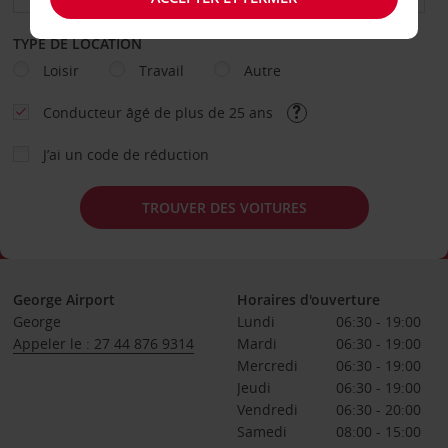
TYPE DE LOCATION
Loisir
Travail
Autre
Conducteur âgé de plus de 25 ans
J’ai un code de réduction
TROUVER DES VOITURES
George Airport
Horaires d'ouverture
George
Lundi
06:30 - 19:00
Appeler le : 27 44 876 9314
Mardi
06:30 - 19:00
Mercredi
06:30 - 19:00
Jeudi
06:30 - 19:00
Vendredi
06:30 - 20:00
Samedi
08:00 - 15:00