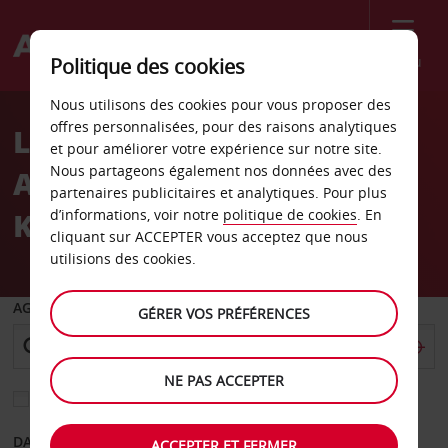
Menu
Politique des cookies
Welcome
Nous utilisons des cookies pour vous proposer des
to
offres personnalisées, pour des raisons analytiques
Location de voiture
Avis
et pour améliorer votre expérience sur notre site.
Nous partageons également nos données avec des
Aéroport international
partenaires publicitaires et analytiques. Pour plus
King Shaka
d’informations, voir notre
politique de cookies
. En
cliquant sur ACCEPTER vous acceptez que nous
utilisions des cookies.
AGENCE DE DÉPART
GÉRER VOS PRÉFÉRENCES
NE PAS ACCEPTER
Sélectionnez une autre agence de retour
DATE DE DÉPART
DATE DE RETOUR
ACCEPTER ET FERMER