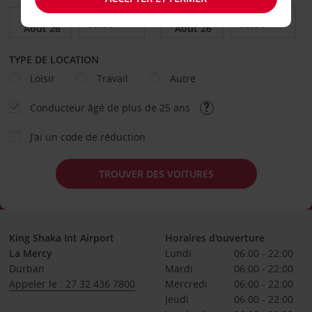
TYPE DE LOCATION
Loisir
Travail
Autre
Conducteur âgé de plus de 25 ans
J’ai un code de réduction
TROUVER DES VOITURES
King Shaka Int Airport
Horaires d'ouverture
La Mercy
Lundi
06:00 - 22:00
Durban
Mardi
06:00 - 22:00
Appeler le : 27 32 436 7800
Mercredi
06:00 - 22:00
Jeudi
06:00 - 22:00